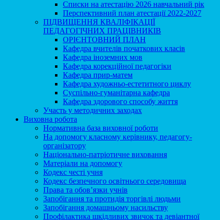
Списки на атестацію 2026 навчальний рік
Перспективний план атестації 2022-2027
ПІДВИЩЕННЯ КВАЛІФІКАЦІЇ
ПЕДАГОГІЧНИХ ПРАЦІВНИКІВ
ОРІЄНТОВНИЙ ПЛАН
Кафедра вчителів початкових класів
Кафедра іноземних мов
Кафедра корекційної педагогіки
Кафедра прир-матем
Кафедра художньо-естетитного циклу
Суспільно-гуманітарна кафедра
Кафедра здорового способу життя
Участь у методичних заходах
Виховна робота
Нормативна база виховної роботи
На допомогу класному керівнику, педагогу-
організатору
Національно-патріотичне виховання
Матеріали на допомогу
Кодекс честі учня
Кодекс безпечного освітнього середовища
Права та обов’язки учнів
Запобігання та протидія торгівлі людьми
Запобігання домашньому насильству
Профілактика шкідливих звичок та девіантної