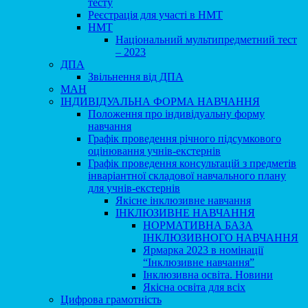
тесту
Реєстрація для участі в НМТ
НМТ
Національний мультипредметний тест
– 2023
ДПА
Звільнення від ДПА
МАН
ІНДИВІДУАЛЬНА ФОРМА НАВЧАННЯ
Положення про індивідуальну форму
навчання
Графік проведення річного підсумкового
оцінювання учнів-екстернів
Графік проведення консультацій з предметів
інваріантної складової навчального плану
для учнів-екстернів
Якісне інклюзивне навчання
ІНКЛЮЗИВНЕ НАВЧАННЯ
НОРМАТИВНА БАЗА
ІНКЛЮЗИВНОГО НАВЧАННЯ
Ярмарка 2023 в номінації
“Інклюзивне навчання”
Інклюзивна освіта. Новини
Якісна освіта для всіх
Цифрова грамотність