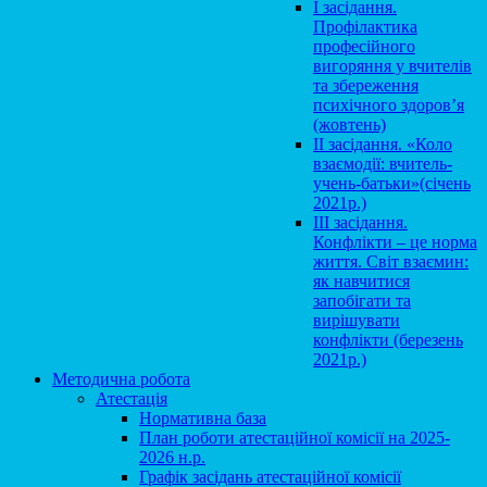
І засідання.
Профілактика
професійного
вигоряння у вчителів
та збереження
психічного здоров’я
(жовтень)
ІІ засідання. «Коло
взаємодії: вчитель-
учень-батьки»(січень
2021р.)
ІІІ засідання.
Конфлікти – це норма
життя. Світ взаємин:
як навчитися
запобігати та
вирішувати
конфлікти (березень
2021р.)
Методична робота
Атестація
Нормативна база
План роботи атестаційної комісії на 2025-
2026 н.р.
Графік засідань атестаційної комісії