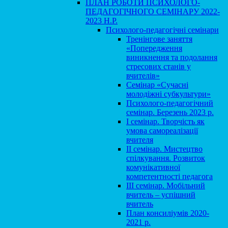
ПЛАН РОБОТИ ПСИХОЛОГО-
ПЕДАГОГІЧНОГО СЕМІНАРУ 2022-
2023 Н.Р.
Психолого-педагогічні семінари
Тренінгове заняття
«Попередження
виникнення та подолання
стресових станів у
вчителів»
Семінар «Сучасні
молодіжні субкультури»
Психолого-педагогічний
семінар. Березень 2023 р.
І семінар. Творчість як
умова самореалізації
вчителя
ІІ семінар. Мистецтво
спілкування. Розвиток
комунікативної
компетентності педагога
ІІІ семінар. Мобільний
вчитель – успішний
вчитель
План консиліумів 2020-
2021 р.