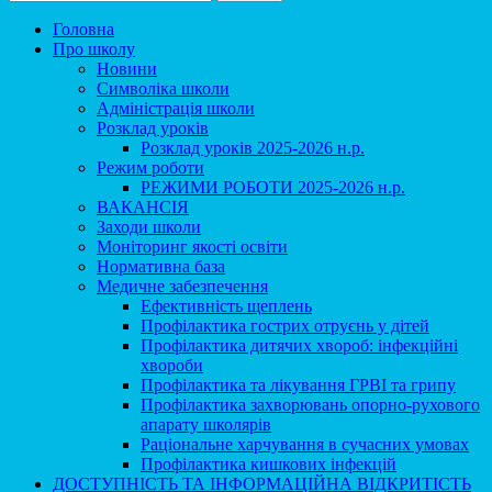
Головна
Про школу
Новини
Символіка школи
Адміністрація школи
Розклад уроків
Розклад уроків 2025-2026 н.р.
Режим роботи
РЕЖИМИ РОБОТИ 2025-2026 н.р.
ВАКАНСІЯ
Заходи школи
Моніторинг якості освіти
Нормативна база
Медичне забезпечення
Ефективність щеплень
Профілактика гострих отруєнь у дітей
Профілактика дитячих хвороб: інфекційні
хвороби
Профілактика та лікування ГРВІ та грипу
Профілактика захворювань опорно-рухового
апарату школярів
Раціональне харчування в сучасних умовах
Профілактика кишкових інфекцій
ДОСТУПНІСТЬ ТА ІНФОРМАЦІЙНА ВІДКРИТІСТЬ