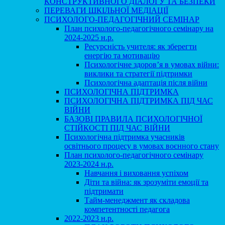
КОНСТРУКТИВНОГО ДІАЛОГУ ТА БЕЗПЕКИ
ПЕРЕВАГИ ШКІЛЬНОЇ МЕДІАЦІЇ
ПСИХОЛОГО-ПЕДАГОГІЧНИЙ СЕМІНАР
План психолого-педагогічного семінару на
2024-2025 н.р.
Ресурсність учителя: як зберегти
енергію та мотивацію
Психологічне здоров’я в умовах війни:
виклики та стратегії підтримки
Психологічна адаптація після війни
ПСИХОЛОГІЧНА ПІДТРИМКА
ПСИХОЛОГІЧНА ПІДТРИМКА ПІД ЧАС
ВІЙНИ
БАЗОВІ ПРАВИЛА ПСИХОЛОГІЧНОЇ
СТІЙКОСТІ ПІД ЧАС ВІЙНИ
Психологічна підтримка учасників
освітнього процесу в умовах воєнного стану
План психолого-педагогічного семінару
2023-2024 н.р.
Навчання і виховання успіхом
Діти та війна: як зрозуміти емоції та
підтримати
Тайм-менеджмент як складова
компетентності педагога
2022-2023 н.р.