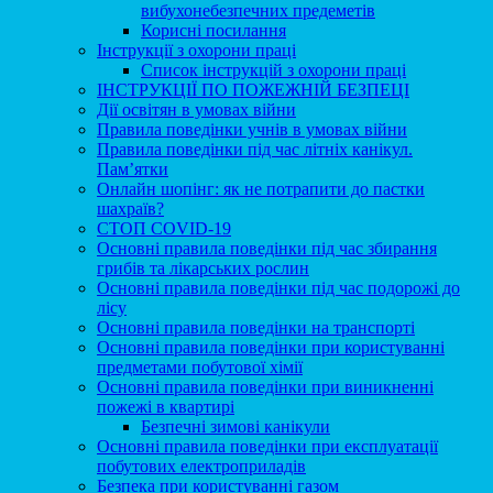
вибухонебезпечних предеметів
Корисні посилання
Інструкції з охорони праці
Список інструкцій з охорони праці
ІНСТРУКЦІЇ ПО ПОЖЕЖНІЙ БЕЗПЕЦІ
Дії освітян в умовах війни
Правила поведінки учнів в умовах війни
Правила поведінки під час літніх канікул.
Пам’ятки
Онлайн шопінг: як не потрапити до пастки
шахраїв?
СТОП COVID-19
Основні правила поведінки під час збирання
грибів та лікарських рослин
Основні правила поведінки під час подорожі до
лісу
Основні правила поведінки на транспорті
Основні правила поведінки при користуванні
предметами побутової хімії
Основні правила поведінки при виникненні
пожежі в квартирі
Безпечні зимові канікули
Основні правила поведінки при експлуатації
побутових електроприладів
Безпека при користуваннi газом