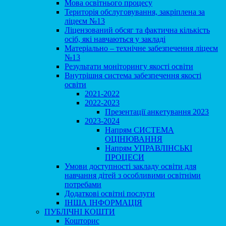
Мова освітнього процесу
Територія обслуговування, закріплена за
ліцеєм №13
Ліцензований обсяг та фактична кількість
осіб, які навчаються у закладі
Матеріально – технічне забезпечення ліцеєм
№13
Результати моніторингу якості освіти
Внутрішня система забезпечення якості
освіти
2021-2022
2022-2023
Презентації анкетування 2023
2023-2024
Напрям СИСТЕМА
ОЦІНЮВАННЯ
Напрям УПРАВЛІНСЬКІ
ПРОЦЕСИ
Умови доступності закладу освіти для
навчання дітей з особливими освітніми
потребами
Додаткові освітні послуги
ІНША ІНФОРМАЦІЯ
ПУБЛІЧНІ КОШТИ
Кошторис