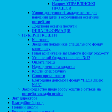
Напрям УПРАВЛІНСЬКІ
ПРОЦЕСИ
Умови доступності закладу освіти для
навчання дітей з особливими освітніми
потребами
Додаткові освітні послуги
ІНША ІНФОРМАЦІЯ
ПУБЛІЧНІ КОШТИ
Кошторис
Зведення показників спеціального фонду
кошторису
План асигнувань загального фонду бюджету
Уточнений бюджет по ліцею №13
Оплата праці
Надходження та видатки
Кошти спецрахунку
Спонсорські кошти
Благодійна допомога фонду “Надія ліцею
№13”
Законодавство щодо збору коштів з батьків на
потреби закладів освіти
Звіт директора
Благодійний фонд
Новини школи
Безпека життєдіяльності