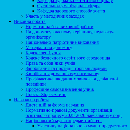
Кафедра художньо-естетитного циклу
Суспільно-гуманітарна кафедра
Кафедра здорового способу життя
Участь у методичних заходах
Виховна робота
Нормативна база виховної роботи
На допомогу класному керівнику, педагогу-
організатору
Національно-патріотичне виховання
Матеріали на допомогу
Кодекс честі учня
Кодекс безпечного освітнього середовища
Права та обов’язки учнів
Запобігання та протидія торгівлі людьми
Запобігання домашньому насильству
Профілактика шкідливих звичок та девіантної
поведінки
Професійне самовизначення учнів
Проєкт Stop sexтинг
Навчальна робота
Дистанційна форма навчання
Нормативно-правові документи організації
освітнього процесу 2025-2026 навчальному році
Національний мультипредметний тест
Учаснику національного мультипредметного