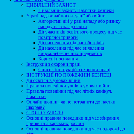
ЦИВІЛЬНИЙ ЗАХИСТ
Цивільний захист. Пам’ятки безпеки
У разі надзвичайної ситуації або війни
Алгоритми дій у разі нападу або ризику
нападу на заклад освіти
Дії учасників освітнього процесу під час
повітряної тривоги
Дії наспелення під час обстрілів
Дії населення під час виявлення
вибухонебезпечних предеметів
Корисні посилання
Інструкції з охорони праці
Список інструкцій з охорони праці
ІНСТРУКЦІЇ ПО ПОЖЕЖНІЙ БЕЗПЕЦІ
Дії освітян в умовах війни
Правила поведінки учнів в умовах війни
Правила поведінки під час літніх канікул.
Пам’ятки
Онлайн шопінг: як не потрапити до пастки
шахраїв?
СТОП COVID-19
Основні правила поведінки під час збирання
грибів та лікарських рослин
Основні правила поведінки під час подорожі до