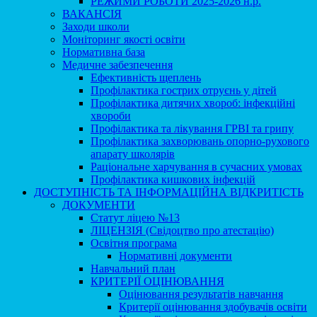
РЕЖИМИ РОБОТИ 2025-2026 н.р.
ВАКАНСІЯ
Заходи школи
Моніторинг якості освіти
Нормативна база
Медичне забезпечення
Ефективність щеплень
Профілактика гострих отруєнь у дітей
Профілактика дитячих хвороб: інфекційні
хвороби
Профілактика та лікування ГРВІ та грипу
Профілактика захворювань опорно-рухового
апарату школярів
Раціональне харчування в сучасних умовах
Профілактика кишкових інфекцій
ДОСТУПНІСТЬ ТА ІНФОРМАЦІЙНА ВІДКРИТІСТЬ
ДОКУМЕНТИ
Статут ліцею №13
ЛІЦЕНЗІЯ (Свідоцтво про атестацію)
Освітня програма
Нормативні документи
Навчальний план
КРИТЕРІЇ ОЦІНЮВАННЯ
Оцінювання результатів навчання
Критерії оцінювання здобувачів освіти