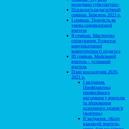
молодіжні субкультури»
Психолого-педагогічний
семінар. Березень 2023 р.
І семінар. Творчість як
умова самореалізації
вчителя
ІІ семінар. Мистецтво
спілкування. Розвиток
комунікативної
компетентності педагога
ІІІ семінар. Мобільний
вчитель – успішний
вчитель
План консиліумів 2020-
2021 р.
І засідання.
Профілактика
професійного
вигоряння у вчителів
та збереження
психічного здоров’я
(жовтень)
ІІ засідання. «Коло
взаємодії: вчитель-
учень-батьки»(січень