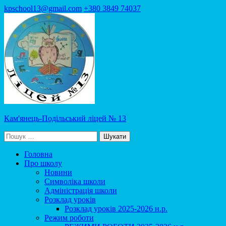
Перейти
kpschool13@gmail.com
+380 3849 74037
до
вмісту
(натисніть
Enter)
Кам'янець-Подільський ліцей № 13
Пошук:
Головна
Про школу
Новини
Символіка школи
Адміністрація школи
Розклад уроків
Розклад уроків 2025-2026 н.р.
Режим роботи