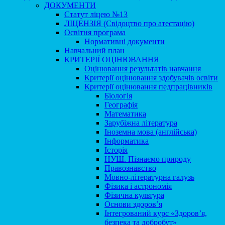
ДОКУМЕНТИ
Статут ліцею №13
ЛІЦЕНЗІЯ (Свідоцтво про атестацію)
Освітня програма
Нормативні документи
Навчальний план
КРИТЕРІЇ ОЦІНЮВАННЯ
Оцінювання результатів навчання
Критерії оцінювання здобувачів освіти
Критерії оцінювання педпрацівників
Біологія
Географія
Математика
Зарубіжна література
Іноземна мова (англійська)
Інформатика
Історія
НУШ. Пізнаємо природу
Правознавство
Мовно-літературна галузь
Фізика і астрономія
Фізична культура
Основи здоров’я
Інтегрований курс «Здоров’я,
безпека та добробут»