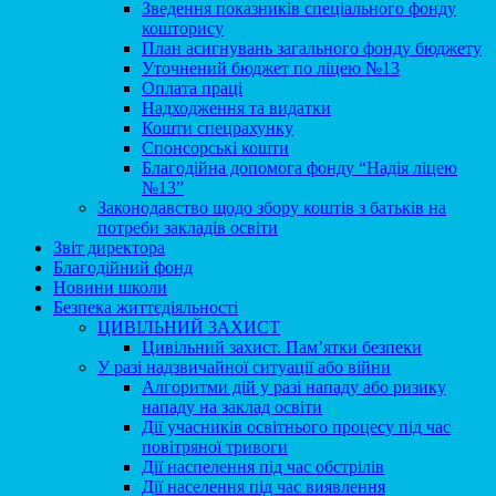
Зведення показників спеціального фонду
кошторису
План асигнувань загального фонду бюджету
Уточнений бюджет по ліцею №13
Оплата праці
Надходження та видатки
Кошти спецрахунку
Спонсорські кошти
Благодійна допомога фонду “Надія ліцею
№13”
Законодавство щодо збору коштів з батьків на
потреби закладів освіти
Звіт директора
Благодійний фонд
Новини школи
Безпека життєдіяльності
ЦИВІЛЬНИЙ ЗАХИСТ
Цивільний захист. Пам’ятки безпеки
У разі надзвичайної ситуації або війни
Алгоритми дій у разі нападу або ризику
нападу на заклад освіти
Дії учасників освітнього процесу під час
повітряної тривоги
Дії наспелення під час обстрілів
Дії населення під час виявлення