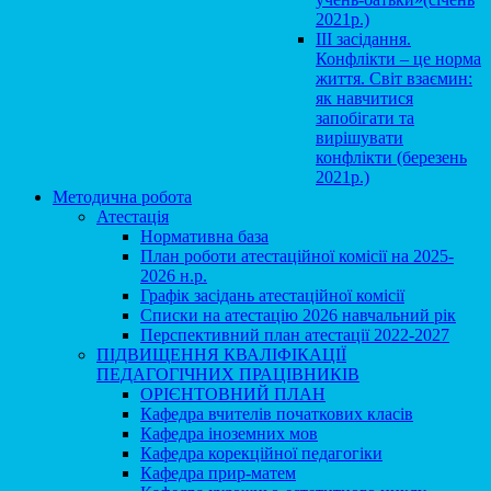
2021р.)
ІІІ засідання.
Конфлікти – це норма
життя. Світ взаємин:
як навчитися
запобігати та
вирішувати
конфлікти (березень
2021р.)
Методична робота
Атестація
Нормативна база
План роботи атестаційної комісії на 2025-
2026 н.р.
Графік засідань атестаційної комісії
Списки на атестацію 2026 навчальний рік
Перспективний план атестації 2022-2027
ПІДВИЩЕННЯ КВАЛІФІКАЦІЇ
ПЕДАГОГІЧНИХ ПРАЦІВНИКІВ
ОРІЄНТОВНИЙ ПЛАН
Кафедра вчителів початкових класів
Кафедра іноземних мов
Кафедра корекційної педагогіки
Кафедра прир-матем