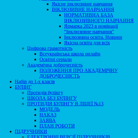
Якісне інклюзивне навчання
ІНКЛЮЗИВНЕ НАВЧАННЯ
НОРМАТИВНА БАЗА
ІНКЛЮЗИВНОГО НАВЧАННЯ
Ярмарка 2023 в номінації
“Інклюзивне навчання”
Інклюзивна освіта. Новини
Якісна освіта для всіх
Цифрова грамотність
Всеукраїнська школа онлайн
Освітні серіали
Академічна доброчесність
ПОЛОЖЕННЯ ПРО АКАДЕМІЧНУ
ДОБРОЧЕСНІСТЬ
Набір до 1-х класів
БУЛІНГ
Протидія булінгу
ШКОЛА БЕЗ БУЛІНГУ
ПРОТИДІЯ БУЛІНГУ В ЛІЦЕЇ №13
МОДЕЛЬ
НАКАЗ
ЗАЯВА
ПЛАН РОБОТИ
ПІДРУЧНИКИ
ЕЛЕКТРОННІ ВЕРСІЇ ПІДРУЧНИКІВ