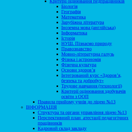
Критерії оцінювання педпрацівників
Біологія
Географія
Математика
Зарубіжна література
Іноземна мова (англійська)
Інформатика
Історія
НУШ. Пізнаємо природу
Правознавство
Мовно-літературна галузь
Фізика і астрономія
Фізична культура
Основи здоров’я
Інтегрований курс «Здоров’я,
безпека та добробут»
Трудове навчання (технології)
Критерії оцінювання здобувачів
освіти з ООП
Правила прийому учнів до ліцею №13
ІНФОРМАЦІЯ
Структура та органи управління ліцею №13
Перспективний план атестації педагогічних
працівників
Кадровий склад закладу