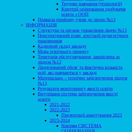
Трудове навчання (технології)
Критерії оцінювання здобувачів
освіти з ООП
Правила прийому учнів до ліцею №13
ІНФОРМАЦІЯ
Структура та органи управління ліцею №13
Перспективний план атестації педагогічних
працівників
Кадровий склад закладу
Мова освітнього процесу
Територія обслуговування, закріплена за
ліцеєм №13
Ліцензований обсяг та фактична кількість
осіб, які навчаються у закладі
Матеріально – технічне забезпечення ліцеєм
№13
Результати моніторингу якості освіти
Внутрішня система забезпечення якості
освіти
2021-2022
2022-2023
Презентації анкетування 2023
2023-2024
Напрям СИСТЕМА
ОЦІНЮВАННЯ