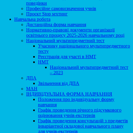
поведінки
Професійне самовизначення учнів
Проєкт Stop sexтинг
Навчальна робота
Дистанційна форма навчання
Нормативно-правові документи організації
освітнього процесу 2025-2026 навчальному році
Національний мультипредметний тест
Учаснику національного мультипредметного
тесту
Реєстрація для участі в НМТ
НМТ
Національний мультипредметний тест
– 2023
ДПА
Звільнення від ДПА
МАН
ІНДИВІДУАЛЬНА ФОРМА НАВЧАННЯ
Положення про індивідуальну форму
навчання
Графік проведення річного підсумкового
оцінювання учнів-екстернів
Графік проведення консультацій з предметів
інваріантної складової навчального плану
для учнів-екстернів