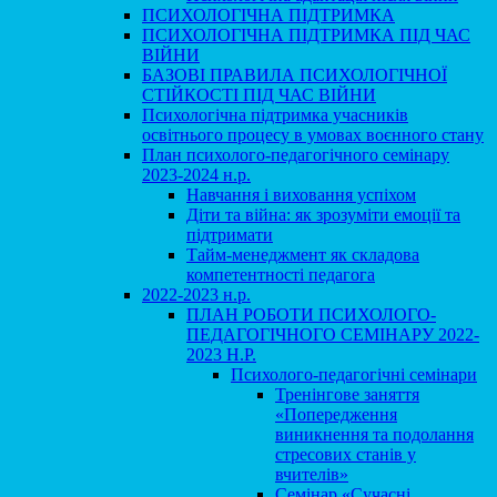
ПСИХОЛОГІЧНА ПІДТРИМКА
ПСИХОЛОГІЧНА ПІДТРИМКА ПІД ЧАС
ВІЙНИ
БАЗОВІ ПРАВИЛА ПСИХОЛОГІЧНОЇ
СТІЙКОСТІ ПІД ЧАС ВІЙНИ
Психологічна підтримка учасників
освітнього процесу в умовах воєнного стану
План психолого-педагогічного семінару
2023-2024 н.р.
Навчання і виховання успіхом
Діти та війна: як зрозуміти емоції та
підтримати
Тайм-менеджмент як складова
компетентності педагога
2022-2023 н.р.
ПЛАН РОБОТИ ПСИХОЛОГО-
ПЕДАГОГІЧНОГО СЕМІНАРУ 2022-
2023 Н.Р.
Психолого-педагогічні семінари
Тренінгове заняття
«Попередження
виникнення та подолання
стресових станів у
вчителів»
Семінар «Сучасні