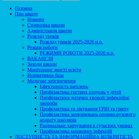
Головна
Про школу
Новини
Символіка школи
Адміністрація школи
Розклад уроків
Розклад уроків 2025-2026 н.р.
Режим роботи
РЕЖИМИ РОБОТИ 2025-2026 н.р.
ВАКАНСІЯ
Заходи школи
Моніторинг якості освіти
Нормативна база
Медичне забезпечення
Ефективність щеплень
Профілактика гострих отруєнь у дітей
Профілактика дитячих хвороб: інфекційні
хвороби
Профілактика та лікування ГРВІ та грипу
Профілактика захворювань опорно-рухового
апарату школярів
Раціональне харчування в сучасних умовах
Профілактика кишкових інфекцій
ДОСТУПНІСТЬ ТА ІНФОРМАЦІЙНА ВІДКРИТІСТЬ