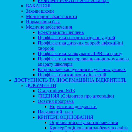
РЕЖИМИ РОБОТИ 2025-2026 н.р.
ВАКАНСІЯ
Заходи школи
Моніторинг якості освіти
Нормативна база
Медичне забезпечення
Ефективність щеплень
Профілактика гострих отруєнь у дітей
Профілактика дитячих хвороб: інфекційні
хвороби
Профілактика та лікування ГРВІ та грипу
Профілактика захворювань опорно-рухового
апарату школярів
Раціональне харчування в сучасних умовах
Профілактика кишкових інфекцій
ДОСТУПНІСТЬ ТА ІНФОРМАЦІЙНА ВІДКРИТІСТЬ
ДОКУМЕНТИ
Статут ліцею №13
ЛІЦЕНЗІЯ (Свідоцтво про атестацію)
Освітня програма
Нормативні документи
Навчальний план
КРИТЕРІЇ ОЦІНЮВАННЯ
Оцінювання результатів навчання
Критерії оцінювання здобувачів освіти