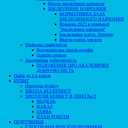
Якісне інклюзивне навчання
ІНКЛЮЗИВНЕ НАВЧАННЯ
НОРМАТИВНА БАЗА
ІНКЛЮЗИВНОГО НАВЧАННЯ
Ярмарка 2023 в номінації
“Інклюзивне навчання”
Інклюзивна освіта. Новини
Якісна освіта для всіх
Цифрова грамотність
Всеукраїнська школа онлайн
Освітні серіали
Академічна доброчесність
ПОЛОЖЕННЯ ПРО АКАДЕМІЧНУ
ДОБРОЧЕСНІСТЬ
Набір до 1-х класів
БУЛІНГ
Протидія булінгу
ШКОЛА БЕЗ БУЛІНГУ
ПРОТИДІЯ БУЛІНГУ В ЛІЦЕЇ №13
МОДЕЛЬ
НАКАЗ
ЗАЯВА
ПЛАН РОБОТИ
ПІДРУЧНИКИ
ЕЛЕКТРОННІ ВЕРСІЇ ПІДРУЧНИКІВ