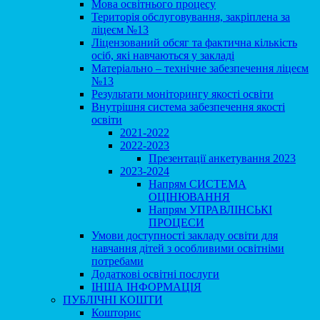
Мова освітнього процесу
Територія обслуговування, закріплена за
ліцеєм №13
Ліцензований обсяг та фактична кількість
осіб, які навчаються у закладі
Матеріально – технічне забезпечення ліцеєм
№13
Результати моніторингу якості освіти
Внутрішня система забезпечення якості
освіти
2021-2022
2022-2023
Презентації анкетування 2023
2023-2024
Напрям СИСТЕМА
ОЦІНЮВАННЯ
Напрям УПРАВЛІНСЬКІ
ПРОЦЕСИ
Умови доступності закладу освіти для
навчання дітей з особливими освітніми
потребами
Додаткові освітні послуги
ІНША ІНФОРМАЦІЯ
ПУБЛІЧНІ КОШТИ
Кошторис