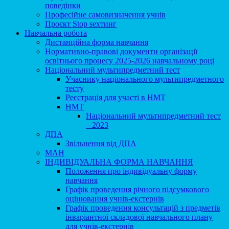
поведінки
Професійне самовизначення учнів
Проєкт Stop sexтинг
Навчальна робота
Дистанційна форма навчання
Нормативно-правові документи організації
освітнього процесу 2025-2026 навчальному році
Національний мультипредметний тест
Учаснику національного мультипредметного
тесту
Реєстрація для участі в НМТ
НМТ
Національний мультипредметний тест
– 2023
ДПА
Звільнення від ДПА
МАН
ІНДИВІДУАЛЬНА ФОРМА НАВЧАННЯ
Положення про індивідуальну форму
навчання
Графік проведення річного підсумкового
оцінювання учнів-екстернів
Графік проведення консультацій з предметів
інваріантної складової навчального плану
для учнів-екстернів