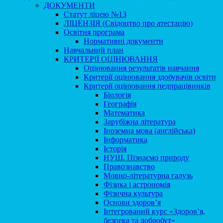
ДОКУМЕНТИ
Статут ліцею №13
ЛІЦЕНЗІЯ (Свідоцтво про атестацію)
Освітня програма
Нормативні документи
Навчальний план
КРИТЕРІЇ ОЦІНЮВАННЯ
Оцінювання результатів навчання
Критерії оцінювання здобувачів освіти
Критерії оцінювання педпрацівників
Біологія
Географія
Математика
Зарубіжна література
Іноземна мова (англійська)
Інформатика
Історія
НУШ. Пізнаємо природу
Правознавство
Мовно-літературна галузь
Фізика і астрономія
Фізична культура
Основи здоров’я
Інтегрований курс «Здоров’я,
безпека та добробут»