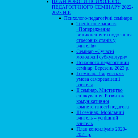
ПЛАН РОБОТИ ПСИХОЛОГО-
ПЕДАГОГІЧНОГО СЕМІНАРУ 2022-
2023 Н.Р.
Психолого-педагогічні семінари
Тренінгове заняття
«Попередження
виникнення та подолання
стресових станів у
вчителів»
Семінар «Сучасні
молодіжні субкультури»
Психолого-педагогічний
семінар. Березень 2023 р.
І семінар. Творчість як
умова самореалізації
вчителя
ІІ семінар. Мистецтво
спілкування. Розвиток
комунікативної
компетентності педагога
ІІІ семінар. Мобільний
вчитель – успішний
вчитель
План консиліумів 2020-
2021 р.