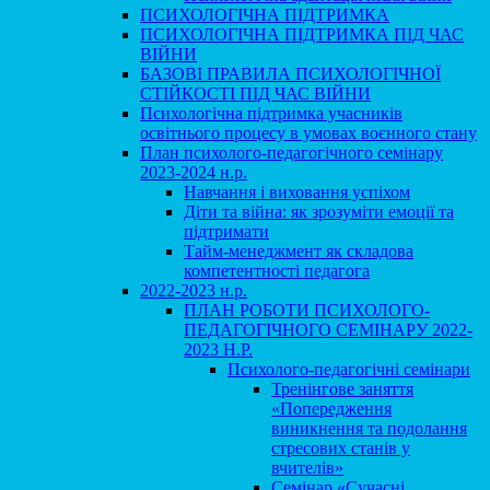
ПСИХОЛОГІЧНА ПІДТРИМКА
ПСИХОЛОГІЧНА ПІДТРИМКА ПІД ЧАС
ВІЙНИ
БАЗОВІ ПРАВИЛА ПСИХОЛОГІЧНОЇ
СТІЙКОСТІ ПІД ЧАС ВІЙНИ
Психологічна підтримка учасників
освітнього процесу в умовах воєнного стану
План психолого-педагогічного семінару
2023-2024 н.р.
Навчання і виховання успіхом
Діти та війна: як зрозуміти емоції та
підтримати
Тайм-менеджмент як складова
компетентності педагога
2022-2023 н.р.
ПЛАН РОБОТИ ПСИХОЛОГО-
ПЕДАГОГІЧНОГО СЕМІНАРУ 2022-
2023 Н.Р.
Психолого-педагогічні семінари
Тренінгове заняття
«Попередження
виникнення та подолання
стресових станів у
вчителів»
Семінар «Сучасні