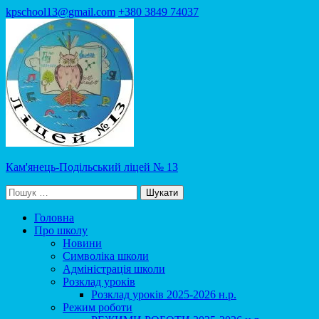
Перейти
kpschool13@gmail.com
+380 3849 74037
до
вмісту
(натисніть
Enter)
Кам'янець-Подільський ліцей № 13
Пошук:
Головна
Про школу
Новини
Символіка школи
Адміністрація школи
Розклад уроків
Розклад уроків 2025-2026 н.р.
Режим роботи