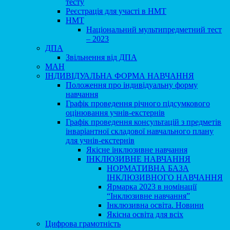
тесту
Реєстрація для участі в НМТ
НМТ
Національний мультипредметний тест
– 2023
ДПА
Звільнення від ДПА
МАН
ІНДИВІДУАЛЬНА ФОРМА НАВЧАННЯ
Положення про індивідуальну форму
навчання
Графік проведення річного підсумкового
оцінювання учнів-екстернів
Графік проведення консультацій з предметів
інваріантної складової навчального плану
для учнів-екстернів
Якісне інклюзивне навчання
ІНКЛЮЗИВНЕ НАВЧАННЯ
НОРМАТИВНА БАЗА
ІНКЛЮЗИВНОГО НАВЧАННЯ
Ярмарка 2023 в номінації
“Інклюзивне навчання”
Інклюзивна освіта. Новини
Якісна освіта для всіх
Цифрова грамотність