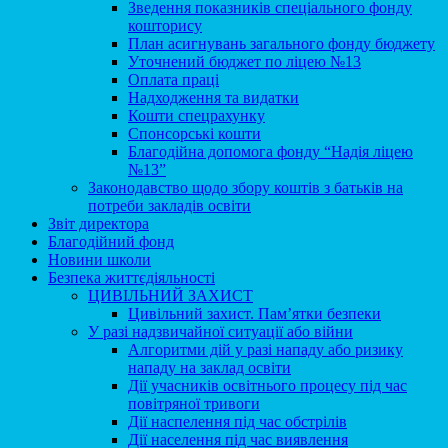
Зведення показників спеціального фонду
кошторису
План асигнувань загального фонду бюджету
Уточнений бюджет по ліцею №13
Оплата праці
Надходження та видатки
Кошти спецрахунку
Спонсорські кошти
Благодійна допомога фонду “Надія ліцею
№13”
Законодавство щодо збору коштів з батьків на
потреби закладів освіти
Звіт директора
Благодійний фонд
Новини школи
Безпека життєдіяльності
ЦИВІЛЬНИЙ ЗАХИСТ
Цивільний захист. Пам’ятки безпеки
У разі надзвичайної ситуації або війни
Алгоритми дій у разі нападу або ризику
нападу на заклад освіти
Дії учасників освітнього процесу під час
повітряної тривоги
Дії наспелення під час обстрілів
Дії населення під час виявлення