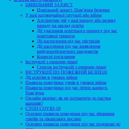
ЦИВІЛЬНИЙ ЗАХИСТ
Цивільний захист. Пам’ятки безпеки
У разі надзвичайної ситуації або війни
Алгоритми дій у разі нападу або ризику
нападу на заклад освіти
Дії учасників освітнього процесу під час
повітряної тривоги
Дії наспелення під час обстрілів
Дії населення під час виявлення
вибухонебезпечних предеметів
Корисні посилання
Інструкції з охорони праці
Список інструкцій з охорони праці
ІНСТРУКЦІЇ ПО ПОЖЕЖНІЙ БЕЗПЕЦІ
Дії освітян в умовах війни
Правила поведінки учнів в умовах війни
Правила поведінки під час літніх канікул.
Пам’ятки
Онлайн шопінг: як не потрапити до пастки
шахраїв?
СТОП COVID-19
Основні правила поведінки під час збирання
грибів та лікарських рослин
Основні правила поведінки під час подорожі до