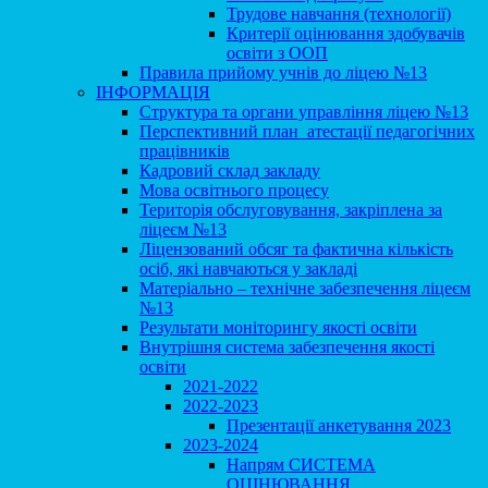
Трудове навчання (технології)
Критерії оцінювання здобувачів
освіти з ООП
Правила прийому учнів до ліцею №13
ІНФОРМАЦІЯ
Структура та органи управління ліцею №13
Перспективний план атестації педагогічних
працівників
Кадровий склад закладу
Мова освітнього процесу
Територія обслуговування, закріплена за
ліцеєм №13
Ліцензований обсяг та фактична кількість
осіб, які навчаються у закладі
Матеріально – технічне забезпечення ліцеєм
№13
Результати моніторингу якості освіти
Внутрішня система забезпечення якості
освіти
2021-2022
2022-2023
Презентації анкетування 2023
2023-2024
Напрям СИСТЕМА
ОЦІНЮВАННЯ