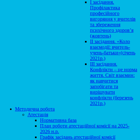
І засідання.
Профілактика
професійного
вигоряння у вчителів
та збереження
психічного здоров’я
(жовтень)
ІІ засідання. «Коло
взаємодії: вчитель-
учень-батьки»(січень
2021р.)
ІІІ засідання.
Конфлікти – це норма
життя. Світ взаємин:
як навчитися
запобігати та
вирішувати
конфлікти (березень
2021р.)
Методична робота
Атестація
Нормативна база
План роботи атестаційної комісії на 2025-
2026 н.р.
Графік засідань атестаційної комісії