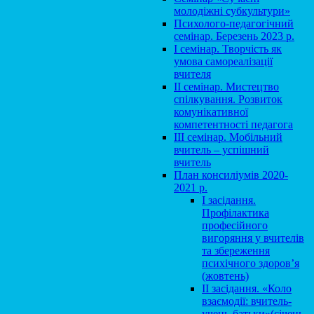
молодіжні субкультури»
Психолого-педагогічний
семінар. Березень 2023 р.
І семінар. Творчість як
умова самореалізації
вчителя
ІІ семінар. Мистецтво
спілкування. Розвиток
комунікативної
компетентності педагога
ІІІ семінар. Мобільний
вчитель – успішний
вчитель
План консиліумів 2020-
2021 р.
І засідання.
Профілактика
професійного
вигоряння у вчителів
та збереження
психічного здоров’я
(жовтень)
ІІ засідання. «Коло
взаємодії: вчитель-
учень-батьки»(січень