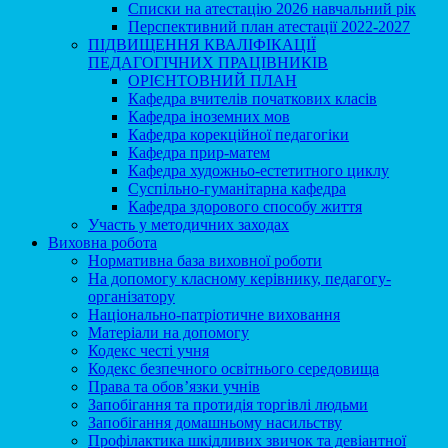
Списки на атестацію 2026 навчальний рік
Перспективний план атестації 2022-2027
ПІДВИЩЕННЯ КВАЛІФІКАЦІЇ
ПЕДАГОГІЧНИХ ПРАЦІВНИКІВ
ОРІЄНТОВНИЙ ПЛАН
Кафедра вчителів початкових класів
Кафедра іноземних мов
Кафедра корекційної педагогіки
Кафедра прир-матем
Кафедра художньо-естетитного циклу
Суспільно-гуманітарна кафедра
Кафедра здорового способу життя
Участь у методичних заходах
Виховна робота
Нормативна база виховної роботи
На допомогу класному керівнику, педагогу-
організатору
Національно-патріотичне виховання
Матеріали на допомогу
Кодекс честі учня
Кодекс безпечного освітнього середовища
Права та обов’язки учнів
Запобігання та протидія торгівлі людьми
Запобігання домашньому насильству
Профілактика шкідливих звичок та девіантної