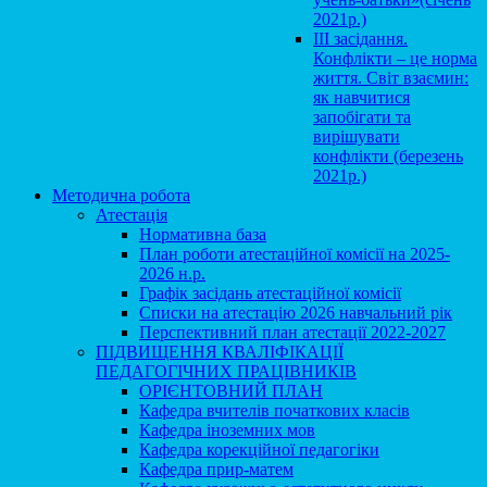
2021р.)
ІІІ засідання.
Конфлікти – це норма
життя. Світ взаємин:
як навчитися
запобігати та
вирішувати
конфлікти (березень
2021р.)
Методична робота
Атестація
Нормативна база
План роботи атестаційної комісії на 2025-
2026 н.р.
Графік засідань атестаційної комісії
Списки на атестацію 2026 навчальний рік
Перспективний план атестації 2022-2027
ПІДВИЩЕННЯ КВАЛІФІКАЦІЇ
ПЕДАГОГІЧНИХ ПРАЦІВНИКІВ
ОРІЄНТОВНИЙ ПЛАН
Кафедра вчителів початкових класів
Кафедра іноземних мов
Кафедра корекційної педагогіки
Кафедра прир-матем