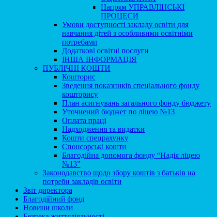
Напрям УПРАВЛІНСЬКІ
ПРОЦЕСИ
Умови доступності закладу освіти для
навчання дітей з особливими освітніми
потребами
Додаткові освітні послуги
ІНША ІНФОРМАЦІЯ
ПУБЛІЧНІ КОШТИ
Кошторис
Зведення показників спеціального фонду
кошторису
План асигнувань загального фонду бюджету
Уточнений бюджет по ліцею №13
Оплата праці
Надходження та видатки
Кошти спецрахунку
Спонсорські кошти
Благодійна допомога фонду “Надія ліцею
№13”
Законодавство щодо збору коштів з батьків на
потреби закладів освіти
Звіт директора
Благодійний фонд
Новини школи
Безпека життєдіяльності