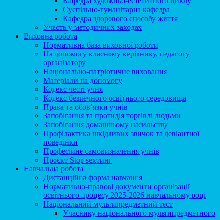
Кафедра художньо-естетитного циклу
Суспільно-гуманітарна кафедра
Кафедра здорового способу життя
Участь у методичних заходах
Виховна робота
Нормативна база виховної роботи
На допомогу класному керівнику, педагогу-
організатору
Національно-патріотичне виховання
Матеріали на допомогу
Кодекс честі учня
Кодекс безпечного освітнього середовища
Права та обов’язки учнів
Запобігання та протидія торгівлі людьми
Запобігання домашньому насильству
Профілактика шкідливих звичок та девіантної
поведінки
Професійне самовизначення учнів
Проєкт Stop sexтинг
Навчальна робота
Дистанційна форма навчання
Нормативно-правові документи організації
освітнього процесу 2025-2026 навчальному році
Національний мультипредметний тест
Учаснику національного мультипредметного