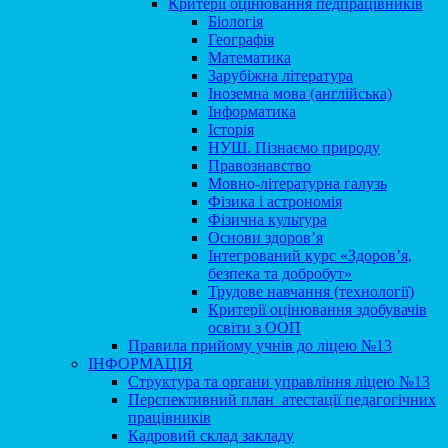
Критерії оцінювання педпрацівників
Біологія
Географія
Математика
Зарубіжна література
Іноземна мова (англійська)
Інформатика
Історія
НУШ. Пізнаємо природу
Правознавство
Мовно-літературна галузь
Фізика і астрономія
Фізична культура
Основи здоров’я
Інтегрований курс «Здоров’я,
безпека та добробут»
Трудове навчання (технології)
Критерії оцінювання здобувачів
освіти з ООП
Правила прийому учнів до ліцею №13
ІНФОРМАЦІЯ
Структура та органи управління ліцею №13
Перспективний план атестації педагогічних
працівників
Кадровий склад закладу