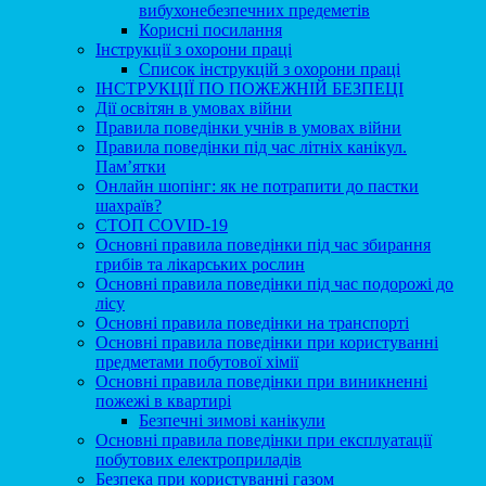
вибухонебезпечних предеметів
Корисні посилання
Інструкції з охорони праці
Список інструкцій з охорони праці
ІНСТРУКЦІЇ ПО ПОЖЕЖНІЙ БЕЗПЕЦІ
Дії освітян в умовах війни
Правила поведінки учнів в умовах війни
Правила поведінки під час літніх канікул.
Пам’ятки
Онлайн шопінг: як не потрапити до пастки
шахраїв?
СТОП COVID-19
Основні правила поведінки під час збирання
грибів та лікарських рослин
Основні правила поведінки під час подорожі до
лісу
Основні правила поведінки на транспорті
Основні правила поведінки при користуванні
предметами побутової хімії
Основні правила поведінки при виникненні
пожежі в квартирі
Безпечні зимові канікули
Основні правила поведінки при експлуатації
побутових електроприладів
Безпека при користуваннi газом