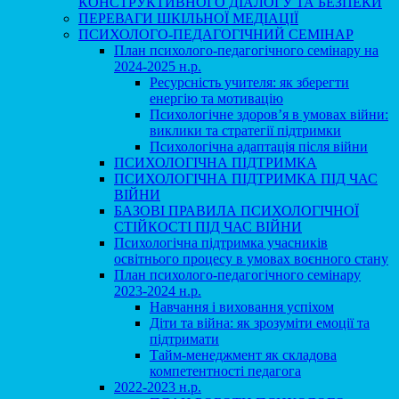
КОНСТРУКТИВНОГО ДІАЛОГУ ТА БЕЗПЕКИ
ПЕРЕВАГИ ШКІЛЬНОЇ МЕДІАЦІЇ
ПСИХОЛОГО-ПЕДАГОГІЧНИЙ СЕМІНАР
План психолого-педагогічного семінару на
2024-2025 н.р.
Ресурсність учителя: як зберегти
енергію та мотивацію
Психологічне здоров’я в умовах війни:
виклики та стратегії підтримки
Психологічна адаптація після війни
ПСИХОЛОГІЧНА ПІДТРИМКА
ПСИХОЛОГІЧНА ПІДТРИМКА ПІД ЧАС
ВІЙНИ
БАЗОВІ ПРАВИЛА ПСИХОЛОГІЧНОЇ
СТІЙКОСТІ ПІД ЧАС ВІЙНИ
Психологічна підтримка учасників
освітнього процесу в умовах воєнного стану
План психолого-педагогічного семінару
2023-2024 н.р.
Навчання і виховання успіхом
Діти та війна: як зрозуміти емоції та
підтримати
Тайм-менеджмент як складова
компетентності педагога
2022-2023 н.р.